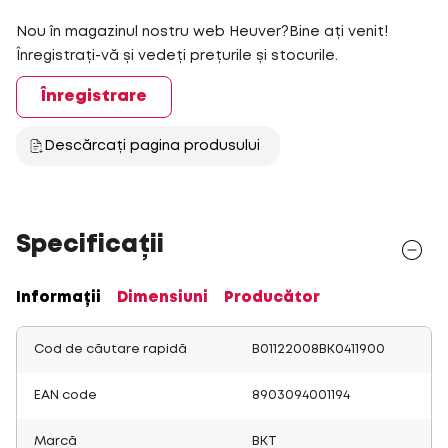
Nou în magazinul nostru web Heuver?Bine ați venit!
Înregistrați-vă și vedeți prețurile și stocurile.
Înregistrare
Descărcați pagina produsului
Specificații
Informații
Dimensiuni
Producător
Cod de căutare rapidă
B01122008BK0411900
EAN code
8903094001194
Marcă
BKT