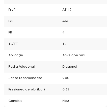
Profil
AT-119
L/S
43J
PR
4
TL/TT
TL
Aplicație
Anvelope mici
Radial/diagonal
Diagonal
Janta recomandată
9.00
Presiunea aerului (bar)
0.35
Condiție
Nou