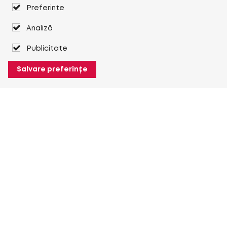
Preferințe
Analiză
Publicitate
Salvare preferințe
Despre Heuver
Despre Heuver
Istoric
Mai multe Despre Heuver