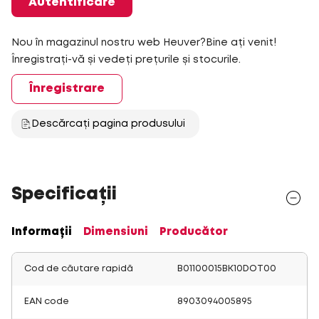
Autentificare
Nou în magazinul nostru web Heuver?Bine ați venit!
Înregistrați-vă și vedeți prețurile și stocurile.
Înregistrare
Descărcați pagina produsului
Specificații
Informații
Dimensiuni
Producător
Cod de căutare rapidă
B01100015BK10DOT00
EAN code
8903094005895