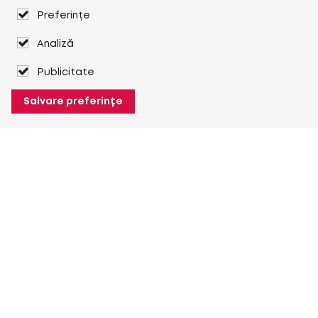
Preferințe
Analiză
Publicitate
Salvare preferințe
Despre Heuver
Despre Heuver
Istoric
Mai multe Despre Heuver
Heuver pentru mine
Conectare