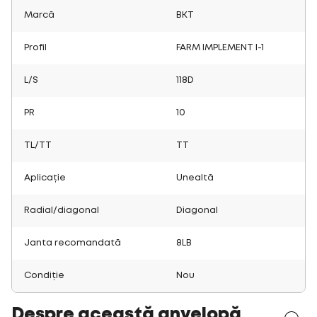
Marcă
BKT
Profil
FARM IMPLEMENT I-1
L/S
118D
PR
10
TL/TT
TT
Aplicație
Unealtă
Radial/diagonal
Diagonal
Janta recomandată
8LB
Condiție
Nou
Despre această anvelopă