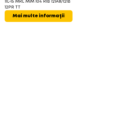
11L-15 MRL MIM 104 RIB 121A8/121B
12PR TT
Mai multe informații