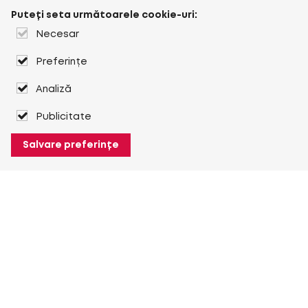
Puteți seta următoarele cookie-uri:
Necesar
Preferințe
Analiză
Publicitate
Salvare preferințe
Despre Heuver
Despre Heuver
Istoric
Mai multe Despre Heuver