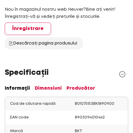
Nou în magazinul nostru web Heuver?Bine ați venit!
Înregistrați-vă și vedeți prețurile și stocurile.
Înregistrare
Descărcați pagina produsului
Specificații
Informații
Dimensiuni
Producător
Cod de căutare rapidă
B01075153BK1890900
EAN code
8903094010462
Marcă
BKT