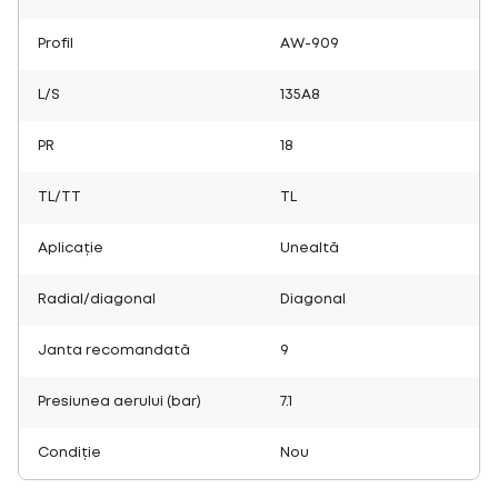
Profil
AW-909
L/S
135A8
PR
18
TL/TT
TL
Aplicație
Unealtă
Radial/diagonal
Diagonal
Janta recomandată
9
Presiunea aerului (bar)
7.1
Condiție
Nou