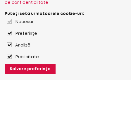
de confidențialitate
Puteți seta următoarele cookie-uri:
Necesar
Preferințe
Analiză
Publicitate
Salvare preferințe
Despre Heuver
Despre Heuver
Istoric
Mai multe Despre Heuver