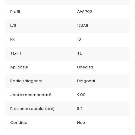
Profil
AW-702
L/S
123A8
PR
10
TL/TT
TL
Aplicație
Unealtă
Radial/diagonal
Diagonal
Janta recomandată
9.00
Presiunea aerului (bar)
5.2
Condiție
Nou