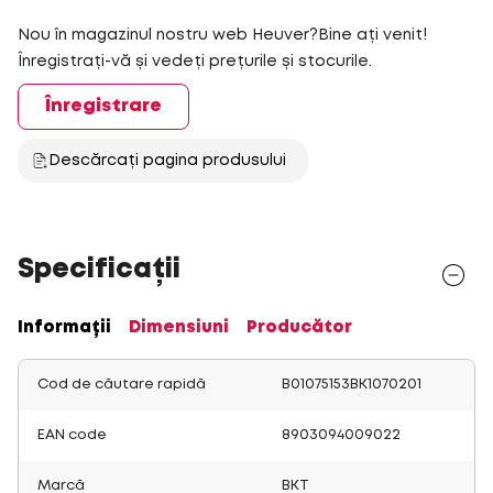
Nou în magazinul nostru web Heuver?Bine ați venit!
Înregistrați-vă și vedeți prețurile și stocurile.
Înregistrare
Descărcați pagina produsului
Specificații
Informații
Dimensiuni
Producător
Cod de căutare rapidă
B01075153BK1070201
EAN code
8903094009022
Marcă
BKT