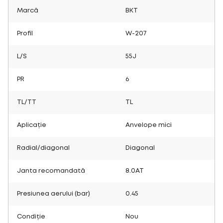
Marcă
BKT
Profil
W-207
L/S
55J
PR
6
TL/TT
TL
Aplicație
Anvelope mici
Radial/diagonal
Diagonal
Janta recomandată
8.0AT
Presiunea aerului (bar)
0.45
Condiție
Nou