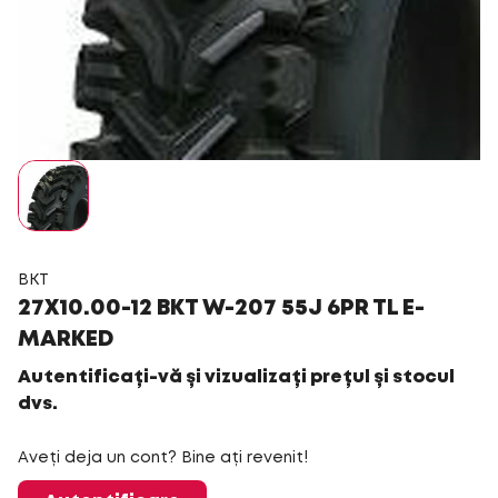
BKT
27X10.00-12 BKT W-207 55J 6PR TL E-
MARKED
Autentificați-vă și vizualizați prețul și stocul
dvs.
Aveți deja un cont? Bine ați revenit!