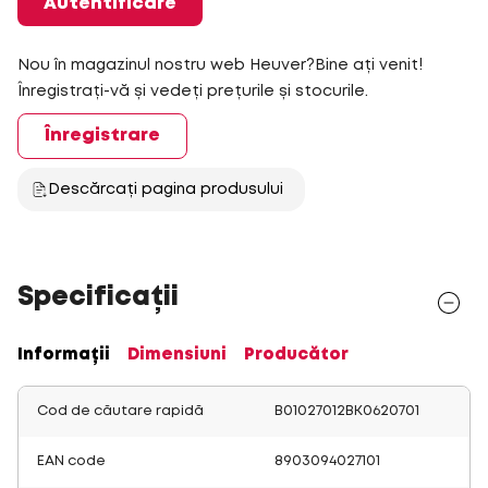
Autentificare
Nou în magazinul nostru web Heuver?Bine ați venit!
Înregistrați-vă și vedeți prețurile și stocurile.
Înregistrare
Descărcați pagina produsului
Specificații
Informații
Dimensiuni
Producător
Cod de căutare rapidă
B01027012BK0620701
EAN code
8903094027101