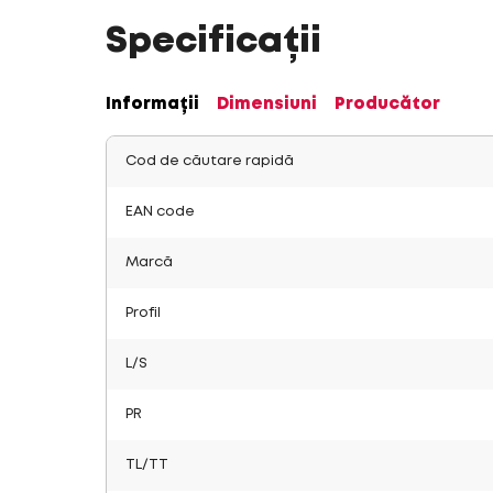
Specificații
Informații
Dimensiuni
Producător
Cod de căutare rapidă
EAN code
Marcă
Profil
L/S
PR
TL/TT