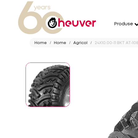
Produse
Home
Home
Agricol
24X10.00-11 BKT AT-108