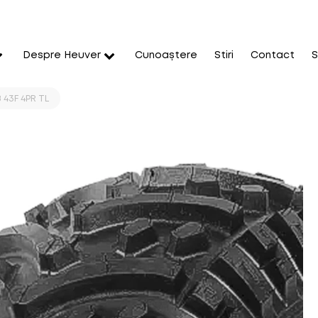
Despre Heuver
Cunoaștere
Stiri
Contact
S
 43F 4PR TL