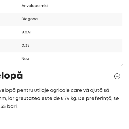
Anvelope mici
Diagonal
8.0AT
0.35
Nou
elopă
nvelopă pentru utilaje agricole care vă ajută să
mm, iar greutatea este de 8,74 kg. De preferință, se
35 bari.