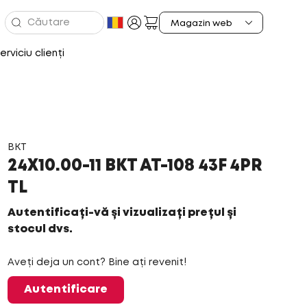
erviciu clienți
BKT
24X10.00-11 BKT AT-108 43F 4PR
TL
Autentificați-vă și vizualizați prețul și
stocul dvs.
Aveți deja un cont? Bine ați revenit!
Autentificare