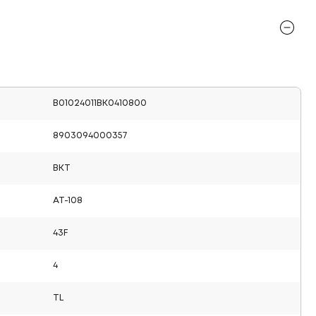
B01024011BK0410800
8903094000357
BKT
AT-108
43F
4
TL