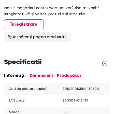
Nou în magazinul nostru web Heuver?Bine ați venit!
Înregistrați-vă și vedeți prețurile și stocurile.
Înregistrare
Descărcați pagina produsului
Specificații
Informații
Dimensiuni
Producător
Cod de căutare rapidă
B01020010BK0430600
EAN code
8903094012435
Marcă
BKT