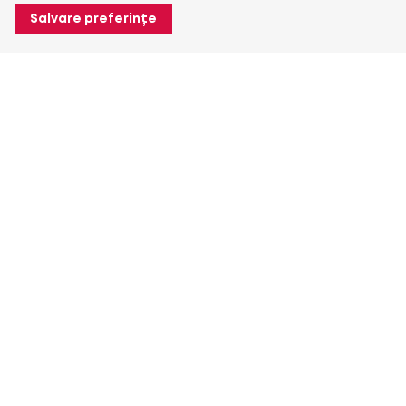
Salvare preferințe
Despre Heuver
Despre Heuver
Istoric
Mai multe Despre Heuver
Heuver pentru mine
Conectare