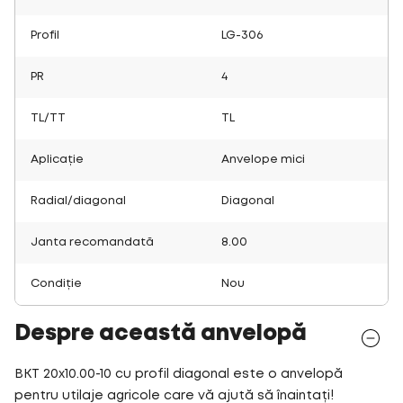
Profil
LG-306
PR
4
TL/TT
TL
Aplicație
Anvelope mici
Radial/diagonal
Diagonal
Janta recomandată
8.00
Condiție
Nou
Despre această anvelopă
BKT 20x10.00-10 cu profil diagonal este o anvelopă
pentru utilaje agricole care vă ajută să înaintați!