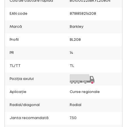
Cod de căutare rapidă
B01000225BKYL20804
EAN code
8718858216208
Marcă
Barkley
Profil
BL208
PR
14
TL/TT
TL
Poziția axului
Aplicație
Curse regionale
Radial/diagonal
Radial
Janta recomandată
7.50