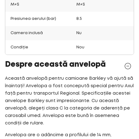
M+S
M+S
Presiunea aerului (bar)
8.5
Camera inclusă
Nu
Condiție
Nou
Despre această anvelopă
Această anvelopă pentru camioane Barkley vă ajută să
înaintați! Anvelopa a fost concepută special pentru Axul
față pentru transportul Regional. Specificațiile acestei
anvelope Barkley sunt impresionante. Cu această
anvelopă, alegeți clasa C la categoria de aderență pe
carosabil umed. Anvelopa este bună în asemenea
condiții de rulare.
Anvelopa are o adâncime a profilului de 14 mm,