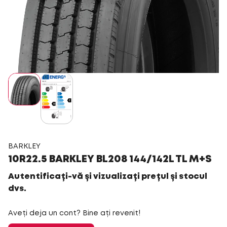
BARKLEY
10R22.5 BARKLEY BL208 144/142L TL M+S
Autentificați-vă și vizualizați prețul și stocul
dvs.
Aveți deja un cont? Bine ați revenit!