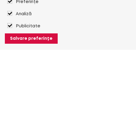
Preferințe
Analiză
Publicitate
Salvare preferințe
Despre Heuver
Despre Heuver
Istoric
Mai multe Despre Heuver
Heuver pentru mine
Conectare
Înregistrare