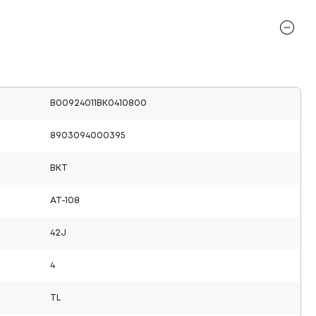
B00924011BK0410800
8903094000395
BKT
AT-108
42J
4
TL