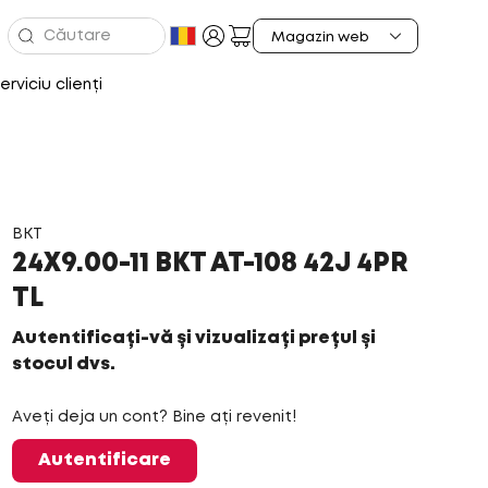
erviciu clienți
BKT
24X9.00-11 BKT AT-108 42J 4PR
TL
Autentificați-vă și vizualizați prețul și
stocul dvs.
Aveți deja un cont? Bine ați revenit!
Autentificare