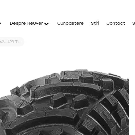
Despre Heuver
Cunoaștere
Stiri
Contact
S
42J 4PR TL