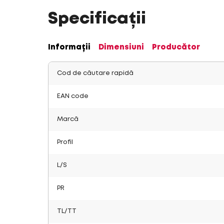
Specificații
Informații
Dimensiuni
Producător
Cod de căutare rapidă
EAN code
Marcă
Profil
L/S
PR
TL/TT