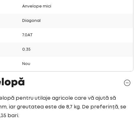
Anvelope mici
Diagonal
7.0AT
0.35
Nou
elopă
velopă pentru utilaje agricole care vă ajută să
mm, iar greutatea este de 8,7 kg. De preferință, se
35 bari.