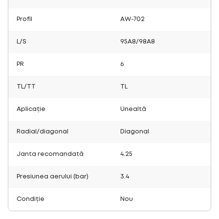
Profil
AW-702
L/S
95A8/98A8
PR
6
TL/TT
TL
Aplicație
Unealtă
Radial/diagonal
Diagonal
Janta recomandată
4.25
Presiunea aerului (bar)
3.4
Condiție
Nou