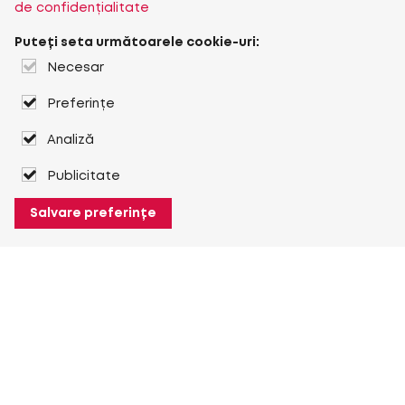
de confidențialitate
Puteți seta următoarele cookie-uri:
Necesar
Preferințe
Analiză
Publicitate
Salvare preferințe
Despre Heuver
Despre Heuver
Istoric
Mai multe Despre Heuver