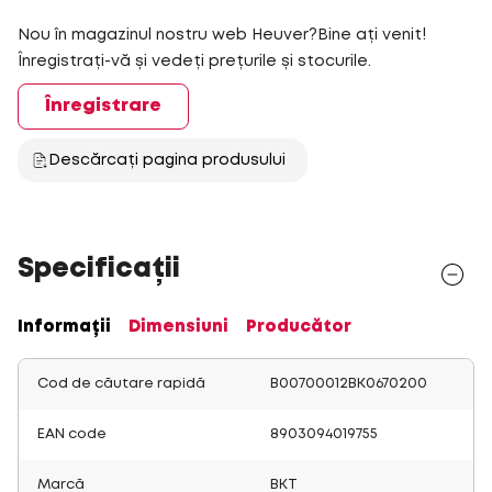
Nou în magazinul nostru web Heuver?Bine ați venit!
Înregistrați-vă și vedeți prețurile și stocurile.
Înregistrare
Descărcați pagina produsului
Specificații
Informații
Dimensiuni
Producător
Cod de căutare rapidă
B00700012BK0670200
EAN code
8903094019755
Marcă
BKT