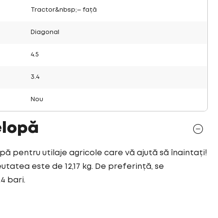
Tractor&nbsp;– față
Diagonal
4.5
3.4
Nou
elopă
pă pentru utilaje agricole care vă ajută să înaintați!
utatea este de 12,17 kg. De preferință, se
4 bari.