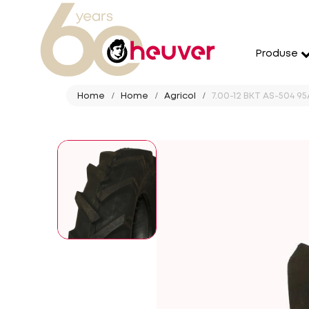
Produse
Home
Home
Agricol
7.00-12 BKT AS-504 95