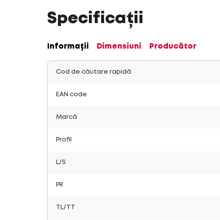
Specificații
Informații
Dimensiuni
Producător
Cod de căutare rapidă
EAN code
Marcă
Profil
L/S
PR
TL/TT