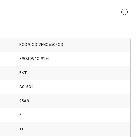
B00700012BK0650400
8903094019274
BKT
AS-504
95A8
6
TL