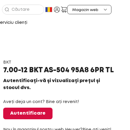
erviciu clienți
BKT
7.00-12 BKT AS-504 95A8 6PR TL
Autentificați-vă și vizualizați prețul și
stocul dvs.
Aveți deja un cont? Bine ați revenit!
Autentificare
Nou în magazinul nostru web Heuver?Bine ați venit!