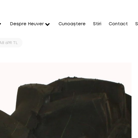
Despre Heuver
Cunoaștere
Stiri
Contact
S
A8 6PR TL