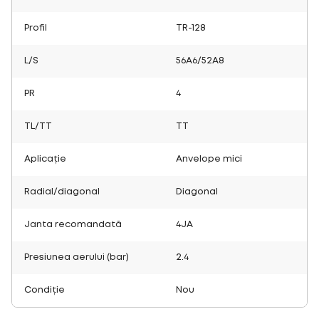
Profil
TR-128
L/S
56A6/52A8
PR
4
TL/TT
TT
Aplicație
Anvelope mici
Radial/diagonal
Diagonal
Janta recomandată
4JA
Presiunea aerului (bar)
2.4
Condiție
Nou