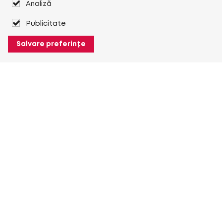
Analiză
Publicitate
Salvare preferințe
Despre Heuver
Despre Heuver
Istoric
Mai multe Despre Heuver