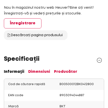
Nou în magazinul nostru web Heuver?Bine ați venit!
Înregistrați-vă și vedeți prețurile și stocurile.
Înregistrare
Descărcați pagina produsului
Specificații
Informații
Dimensiuni
Producător
Cod de căutare rapidă
B00500012BK0412800
EAN code
8903094044887
Marcă
BKT