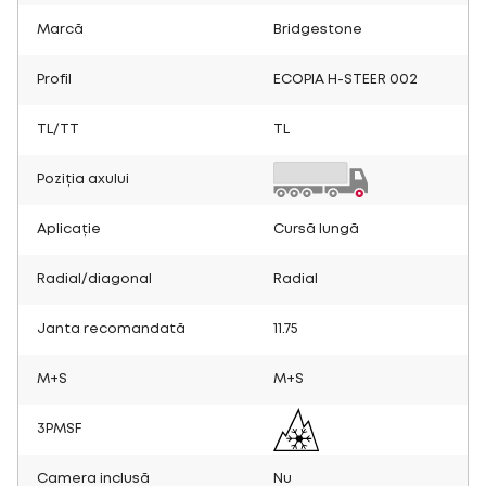
Marcă
Bridgestone
Profil
ECOPIA H-STEER 002
TL/TT
TL
Poziția axului
Aplicație
Cursă lungă
Radial/diagonal
Radial
Janta recomandată
11.75
M+S
M+S
3PMSF
Camera inclusă
Nu