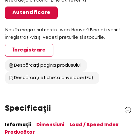
Aveți deja un cont? Bine ați revenit!
Autentificare
Nou în magazinul nostru web Heuver?Bine ați venit!
Înregistrați-vă și vedeți prețurile și stocurile.
Înregistrare
Descărcați pagina produsului
Descărcați eticheta anvelopei (EU)
Specificații
Informații
Dimensiuni
Load / Speed Index
Producător