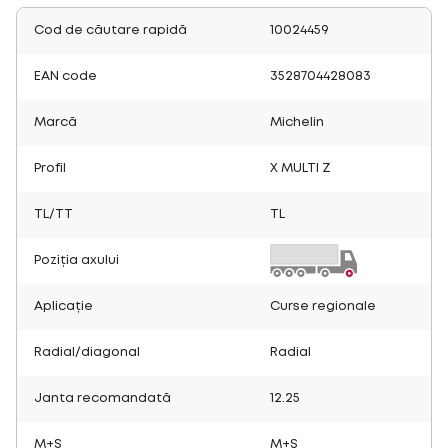
Cod de căutare rapidă
10024459
EAN code
3528704428083
Marcă
Michelin
Profil
X MULTI Z
TL/TT
TL
Poziția axului
Aplicație
Curse regionale
Radial/diagonal
Radial
Janta recomandată
12.25
M+S
M+S