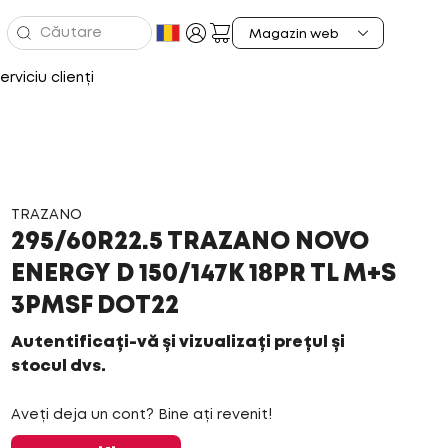
erviciu clienți
TRAZANO
295/60R22.5 TRAZANO NOVO
ENERGY D 150/147K 18PR TL M+S
3PMSF DOT22
Autentificați-vă și vizualizați prețul și
stocul dvs.
Aveți deja un cont? Bine ați revenit!