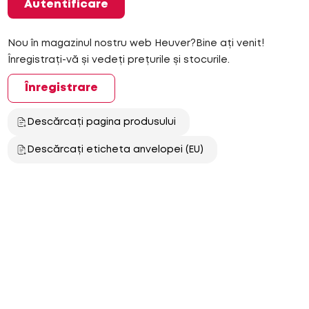
Autentificare
Nou în magazinul nostru web Heuver?Bine ați venit!
Înregistrați-vă și vedeți prețurile și stocurile.
Înregistrare
Descărcați pagina produsului
Descărcați eticheta anvelopei (EU)