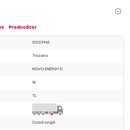
ex
Producător
10023965
Trazano
NOVO ENERGY D
18
TL
Cursă lungă