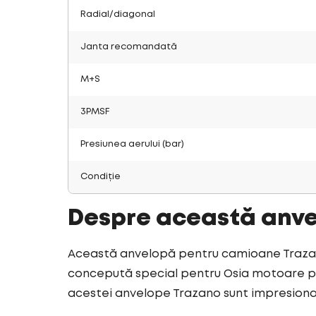
Radial/diagonal
Janta recomandată
M+S
3PMSF
Presiunea aerului (bar)
Condiție
Despre această anv
Această anvelopă pentru camioane Trazano
concepută special pentru Osia motoare pen
acestei anvelope Trazano sunt impresion