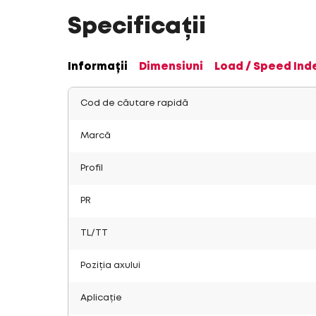
Specificații
Informații
Dimensiuni
Load / Speed Ind
Cod de căutare rapidă
Marcă
Profil
PR
TL/TT
Poziția axului
Aplicație