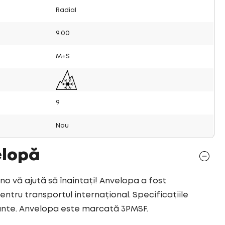
Radial
9.00
M+S
9
Nou
elopă
 vă ajută să înaintați! Anvelopa a fost
tru transportul internațional. Specificațiile
ante. Anvelopa este marcată 3PMSF.