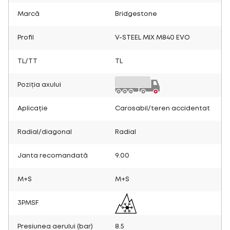
Marcă
Bridgestone
Profil
V-STEEL MIX M840 EVO
TL/TT
TL
Poziția axului
Aplicație
Carosabil/teren accidentat
Radial/diagonal
Radial
Janta recomandată
9.00
M+S
M+S
3PMSF
Presiunea aerului (bar)
8.5