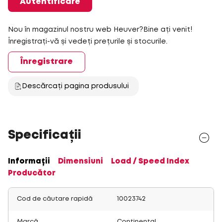
Autentificare
Nou în magazinul nostru web Heuver?Bine ați venit!
Înregistrați-vă și vedeți prețurile și stocurile.
Înregistrare
Descărcați pagina produsului
Specificații
Informații
Dimensiuni
Load / Speed Index
Producător
Cod de căutare rapidă
10023742
Marcă
Continental