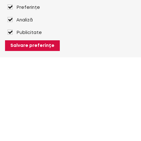
Preferințe
Analiză
Publicitate
Salvare preferințe
Despre Heuver
Despre Heuver
Istoric
Mai multe Despre Heuver