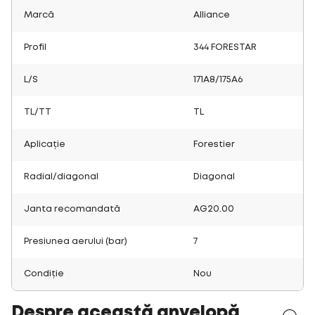
Marcă
Alliance
Profil
344 FORESTAR
L/S
171A8/175A6
TL/TT
TL
Aplicație
Forestier
Radial/diagonal
Diagonal
Janta recomandată
AG20.00
Presiunea aerului (bar)
7
Condiție
Nou
Despre această anvelopă