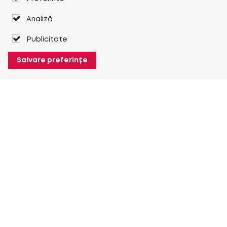
Analiză
Publicitate
Salvare preferințe
Despre Heuver
Despre Heuver
Istoric
Mai multe Despre Heuver