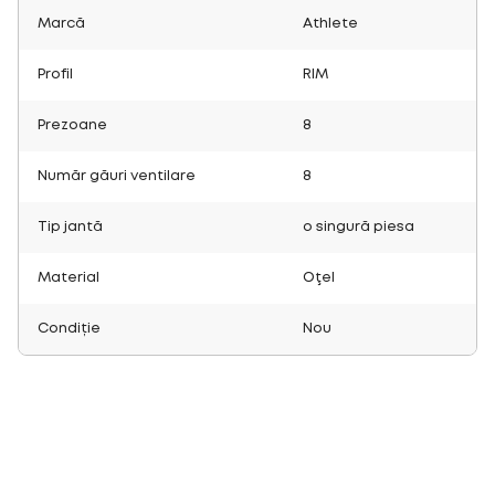
Marcă
Athlete
Profil
RIM
Prezoane
8
Număr găuri ventilare
8
Tip jantă
o singură piesa
Material
Oţel
Condiție
Nou