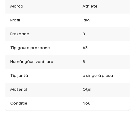
Marcă
Athlete
Profil
RIM
Prezoane
8
Tip gaura prezoane
A3
Număr găuri ventilare
8
Tip jantă
o singură piesa
Material
Oţel
Condiție
Nou