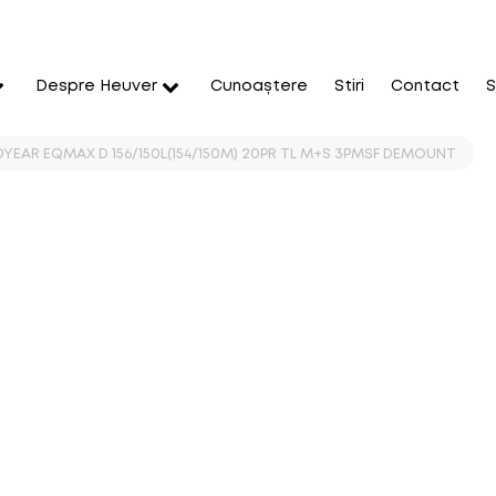
Despre Heuver
Cunoaștere
Stiri
Contact
S
YEAR EQMAX D 156/150L(154/150M) 20PR TL M+S 3PMSF DEMOUNT