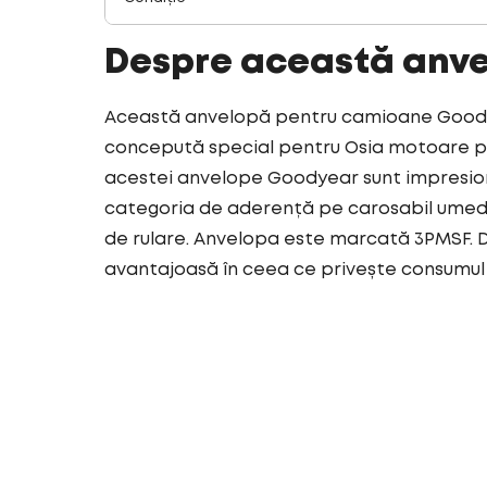
Despre această anv
Această anvelopă pentru camioane Goodyea
concepută special pentru Osia motoare pen
acestei anvelope Goodyear sunt impresion
categoria de aderență pe carosabil umed.
de rulare. Anvelopa este marcată 3PMSF. D
avantajoasă în ceea ce privește consumul