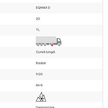
EQMAX D
20
TL
Cursă lungă
Radial
9.00
M+S
Demontare