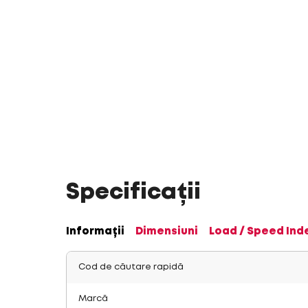
Specificații
Informații
Dimensiuni
Load / Speed Ind
Cod de căutare rapidă
Marcă