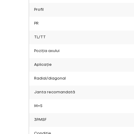
Profil
PR
TL/TT
Poziția axului
Aplicație
Radial/diagonal
Janta recomandată
M+S
3PMSF
Condiție