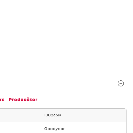
ex
Producător
10023619
Goodyear