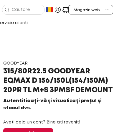
erviciu clienți
GOODYEAR
315/80R22.5 GOODYEAR
EQMAX D 156/150L(154/150M)
20PR TL M+S 3PMSF DEMOUNT
Autentificați-vă și vizualizați prețul și
stocul dvs.
Aveți deja un cont? Bine ați revenit!