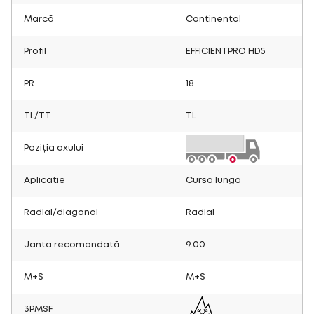
Marcă
Continental
Profil
EFFICIENTPRO HD5
PR
18
TL/TT
TL
Poziția axului
Aplicație
Cursă lungă
Radial/diagonal
Radial
Janta recomandată
9.00
M+S
M+S
3PMSF