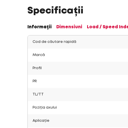
Specificații
Informații
Dimensiuni
Load / Speed Ind
Cod de căutare rapidă
Marcă
Profil
PR
TL/TT
Poziția axului
Aplicație