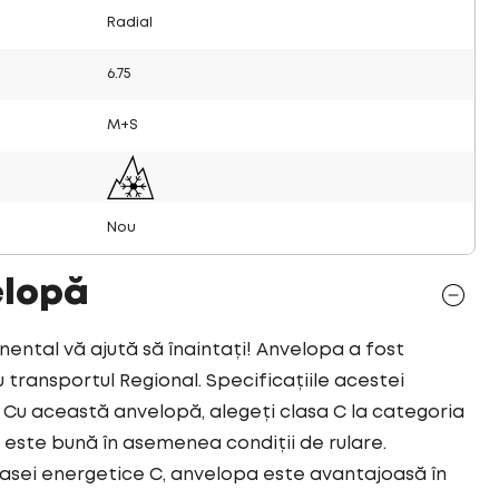
Radial
6.75
M+S
Nou
elopă
ntal vă ajută să înaintați! Anvelopa a fost
transportul Regional. Specificațiile acestei
Cu această anvelopă, alegeți clasa C la categoria
este bună în asemenea condiții de rulare.
asei energetice C, anvelopa este avantajoasă în