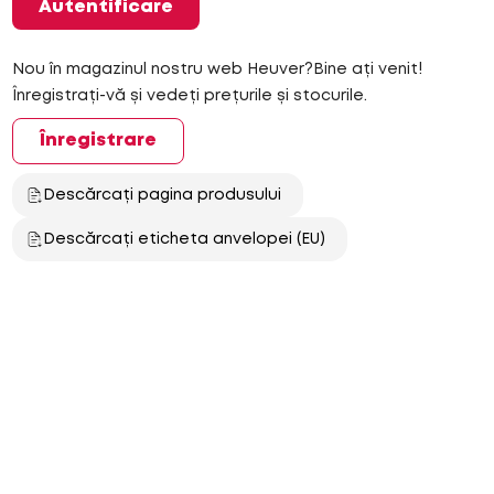
Autentificare
Nou în magazinul nostru web Heuver?Bine ați venit!
Înregistrați-vă și vedeți prețurile și stocurile.
Înregistrare
Descărcați pagina produsului
Descărcați eticheta anvelopei (EU)