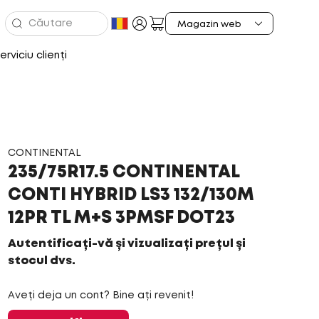
erviciu clienți
CONTINENTAL
235/75R17.5 CONTINENTAL
CONTI HYBRID LS3 132/130M
12PR TL M+S 3PMSF DOT23
Autentificați-vă și vizualizați prețul și
stocul dvs.
Aveți deja un cont? Bine ați revenit!