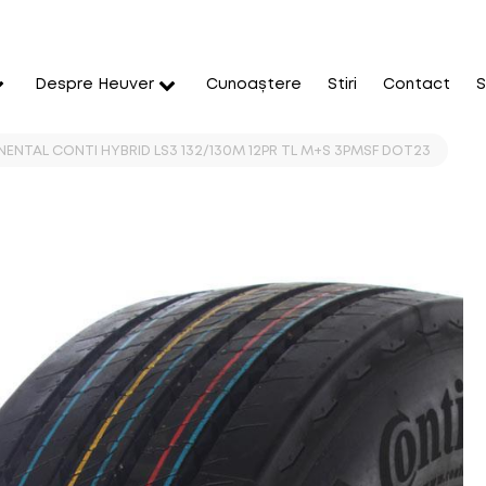
Despre Heuver
Cunoaștere
Stiri
Contact
S
INENTAL CONTI HYBRID LS3 132/130M 12PR TL M+S 3PMSF DOT23