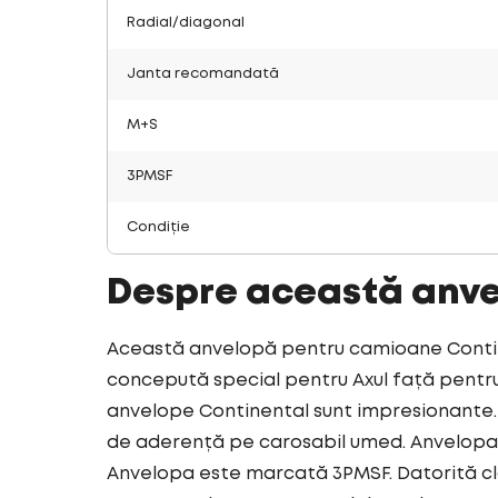
Radial/diagonal
Janta recomandată
M+S
3PMSF
Condiție
Despre această anv
Această anvelopă pentru camioane Contine
concepută special pentru Axul față pentru 
anvelope Continental sunt impresionante. 
de aderență pe carosabil umed. Anvelopa 
Anvelopa este marcată 3PMSF. Datorită cl