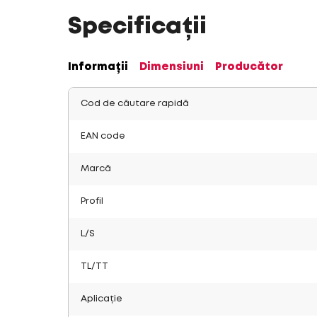
Specificații
Informații
Dimensiuni
Producător
Cod de căutare rapidă
EAN code
Marcă
Profil
L/S
TL/TT
Aplicație