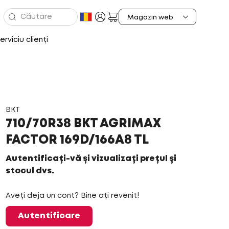
erviciu clienți
BKT
710/70R38 BKT AGRIMAX
FACTOR 169D/166A8 TL
Autentificați-vă și vizualizați prețul și
stocul dvs.
Aveți deja un cont? Bine ați revenit!
Autentificare