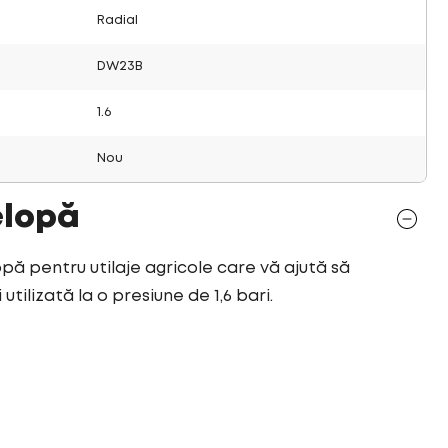
Radial
DW23B
1.6
Nou
elopă
opă pentru utilaje agricole care vă ajută să
tilizată la o presiune de 1,6 bari.