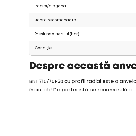
Radial/diagonal
Janta recomandată
Presiunea aerului (bar)
Condiție
Despre această anv
BKT 710/70R38 cu profil radial este o anvel
înaintați! De preferință, se recomandă a fi u