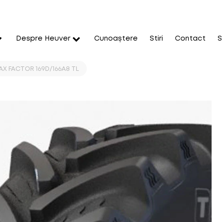
Despre Heuver
Cunoaștere
Stiri
Contact
S
AX FACTOR 169D/166A8 TL