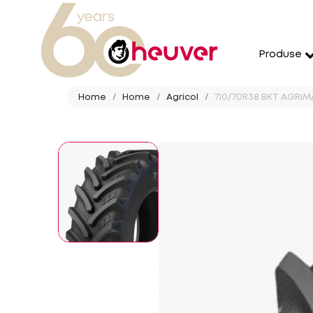
Produse
Home
Home
Agricol
710/70R38 BKT AGRIM