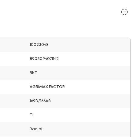
10023048
8903094071142
BKT
AGRIMAX FACTOR
169D/166A8
TL
Radial