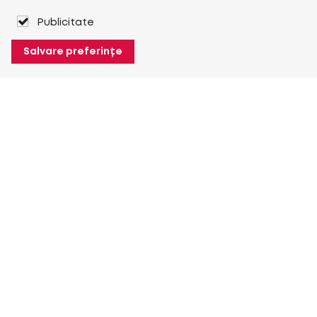
Publicitate
Salvare preferințe
Despre Heuver
Despre Heuver
Istoric
Mai multe Despre Heuver
Heuver pentru mine