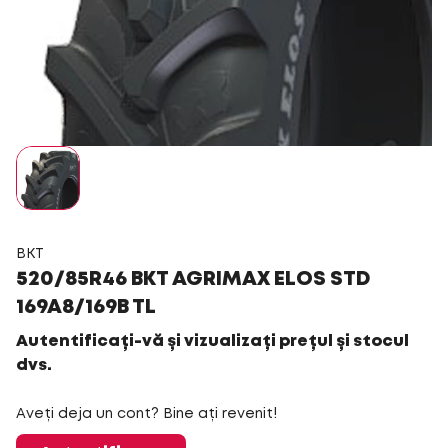
BKT
520/85R46 BKT AGRIMAX ELOS STD
169A8/169B TL
Autentificați-vă și vizualizați prețul și stocul
dvs.
Aveți deja un cont? Bine ați revenit!