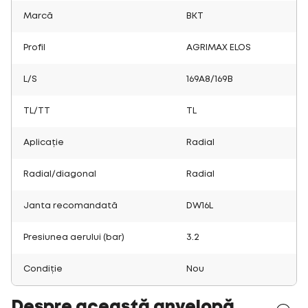
Marcă
BKT
Profil
AGRIMAX ELOS
L/S
169A8/169B
TL/TT
TL
Aplicație
Radial
Radial/diagonal
Radial
Janta recomandată
DW16L
Presiunea aerului (bar)
3.2
Condiție
Nou
Despre această anvelopă