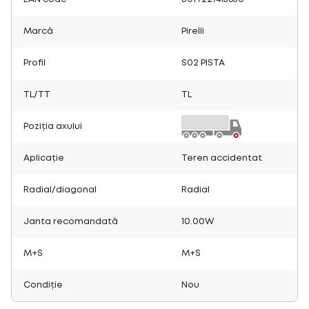
Marcă
Pirelli
Profil
S02 PISTA
TL/TT
TL
Poziția axului
Aplicație
Teren accidentat
Radial/diagonal
Radial
Janta recomandată
10.00W
M+S
M+S
Condiție
Nou