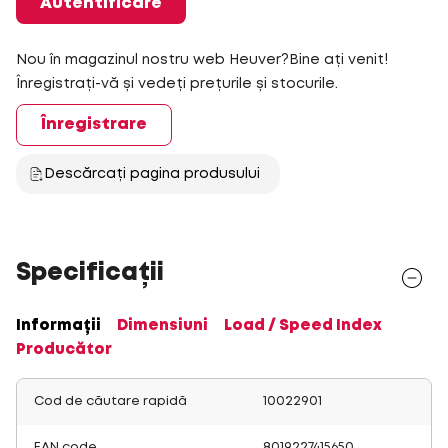
Autentificare
Nou în magazinul nostru web Heuver?Bine ați venit!
Înregistrați-vă și vedeți prețurile și stocurile.
Înregistrare
Descărcați pagina produsului
Specificații
Informații
Dimensiuni
Load / Speed Index
Producător
Cod de căutare rapidă
10022901
EAN code
8019227415650