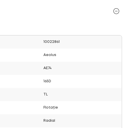
10022861
Aeolus
AE74
165D
TL
Flotație
Radial