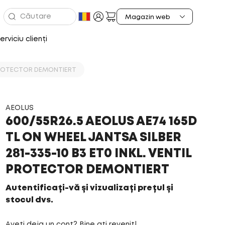
erviciu clienți
L PROTECTOR DEMONTIERT
AEOLUS
600/55R26.5 AEOLUS AE74 165D
TL ON WHEEL JANTSA SILBER
281-335-10 B3 ET0 INKL. VENTIL
PROTECTOR DEMONTIERT
Autentificați-vă și vizualizați prețul și
stocul dvs.
Aveți deja un cont? Bine ați revenit!