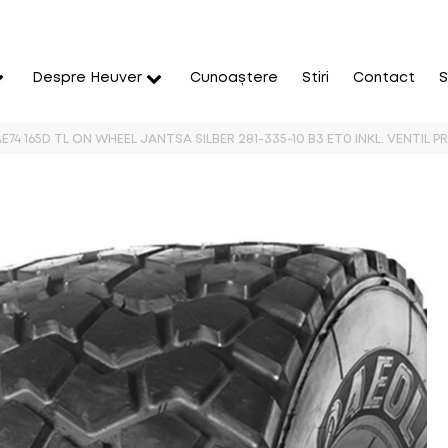
Despre Heuver
Cunoaștere
Stiri
Contact
S
E74 165D TL ON WHEEL JANTSA SILBER 281-335-10 B3 ET0 INKL. VENTI