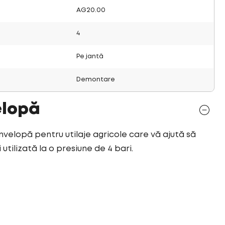
AG20.00
4
Pe jantă
Demontare
elopă
anvelopă pentru utilaje agricole care vă ajută să
utilizată la o presiune de 4 bari.