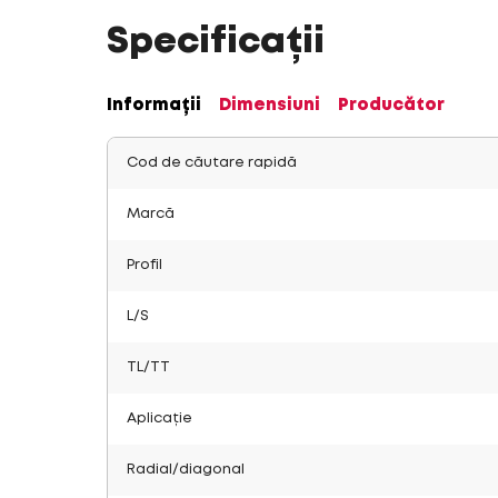
Specificații
Informații
Dimensiuni
Producător
Cod de căutare rapidă
Marcă
Profil
L/S
TL/TT
Aplicație
Radial/diagonal