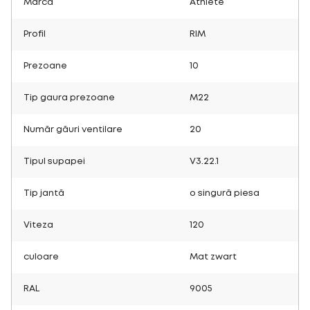
Marcă
Athlete
Profil
RIM
Prezoane
10
Tip gaura prezoane
M22
Număr găuri ventilare
20
Tipul supapei
V3.22.1
Tip jantă
o singură piesa
Viteza
120
culoare
Mat zwart
RAL
9005