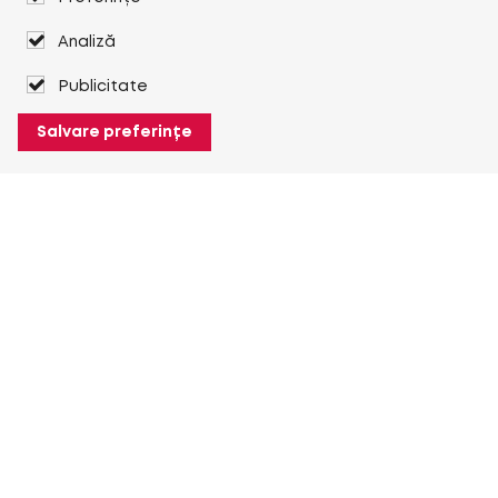
Analiză
Publicitate
Salvare preferințe
Despre Heuver
Despre Heuver
Istoric
Mai multe Despre Heuver