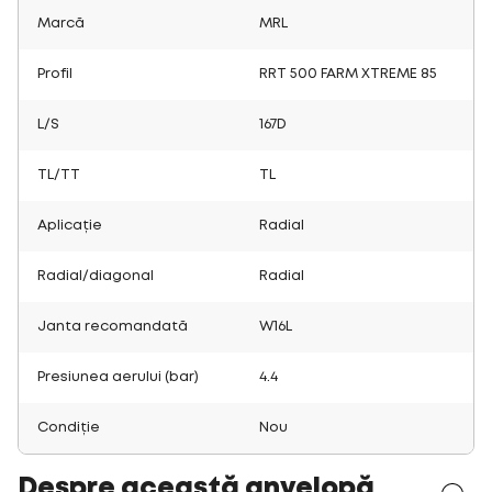
Marcă
MRL
Profil
RRT 500 FARM XTREME 85
L/S
167D
TL/TT
TL
Aplicație
Radial
Radial/diagonal
Radial
Janta recomandată
W16L
Presiunea aerului (bar)
4.4
Condiție
Nou
Despre această anvelopă