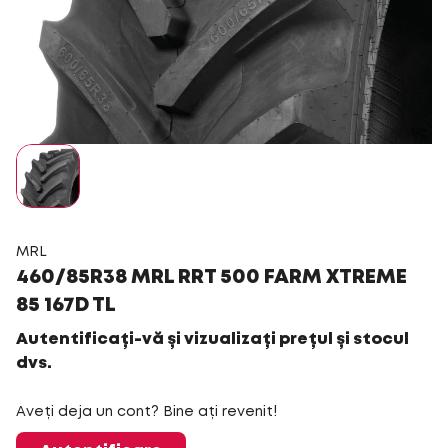
MRL
460/85R38 MRL RRT 500 FARM XTREME
85 167D TL
Autentificați-vă și vizualizați prețul și stocul
dvs.
Aveți deja un cont? Bine ați revenit!