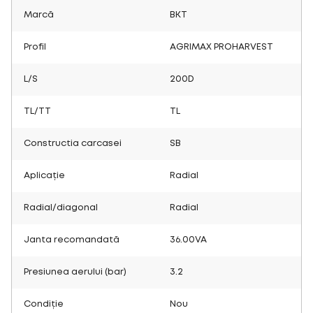
Marcă
BKT
Profil
AGRIMAX PROHARVEST
L/S
200D
TL/TT
TL
Constructia carcasei
SB
Aplicație
Radial
Radial/diagonal
Radial
Janta recomandată
36.00VA
Presiunea aerului (bar)
3.2
Condiție
Nou