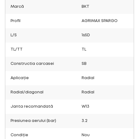
Marcă
BKT
Profil
AGRIMAX SPARGO
L/S
165D
TL/TT
TL
Constructia carcasei
SB
Aplicație
Radial
Radial/diagonal
Radial
Janta recomandată
W13
Presiunea aerului (bar)
3.2
Condiție
Nou