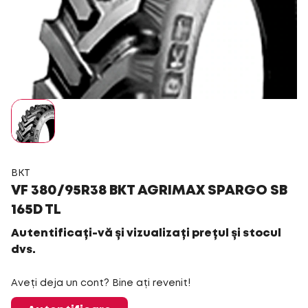
BKT
VF 380/95R38 BKT AGRIMAX SPARGO SB
165D TL
Autentificați-vă și vizualizați prețul și stocul
dvs.
Aveți deja un cont? Bine ați revenit!