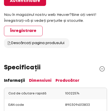
Autentificare
Nou în magazinul nostru web Heuver?Bine ați venit!
Înregistrați-vă și vedeți prețurile și stocurile.
Înregistrare
Descărcați pagina produsului
Specificații
Informații
Dimensiuni
Producător
Cod de căutare rapidă
10022574
EAN code
8903094513833