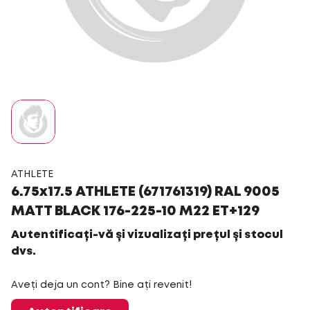
ATHLETE
6.75x17.5 ATHLETE (671761319) RAL 9005
MATT BLACK 176-225-10 M22 ET+129
Autentificați-vă și vizualizați prețul și stocul
dvs.
Aveți deja un cont? Bine ați revenit!