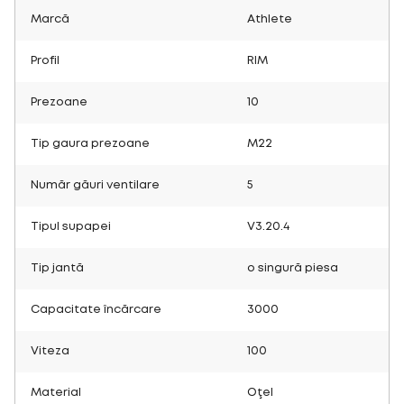
Marcă
Athlete
Profil
RIM
Prezoane
10
Tip gaura prezoane
M22
Număr găuri ventilare
5
Tipul supapei
V3.20.4
Tip jantă
o singură piesa
Capacitate încărcare
3000
Viteza
100
Material
Oţel