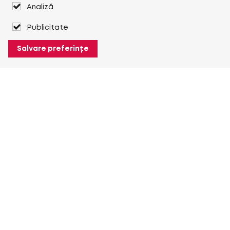
Analiză
Publicitate
Salvare preferințe
Despre Heuver
Despre Heuver
Istoric
Mai multe Despre Heuver