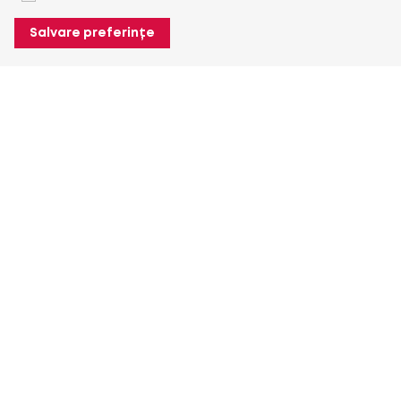
Salvare preferințe
Despre Heuver
Despre Heuver
Istoric
Mai multe Despre Heuver
Heuver pentru mine