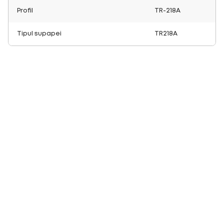
Profil
TR-218A
Tipul supapei
TR218A