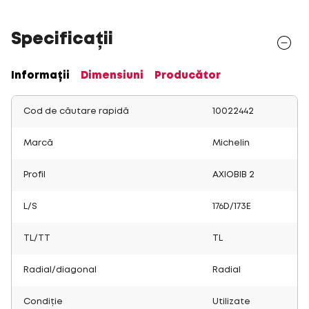
Specificații
Informații
Dimensiuni
Producător
Cod de căutare rapidă
10022442
Marcă
Michelin
Profil
AXIOBIB 2
L/S
176D/173E
TL/TT
TL
Radial/diagonal
Radial
Condiție
Utilizate