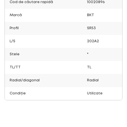
Cod de căutare rapidă
10020896
Marcă
BKT
Profil
SR53
L/S
202A2
Stele
*
TL/TT
TL
Radial/diagonal
Radial
Condiție
Utilizate