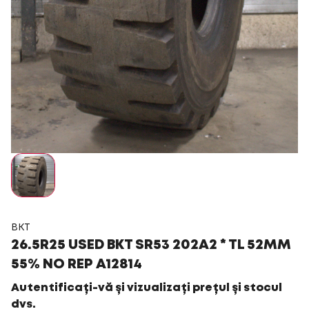
BKT
26.5R25 USED BKT SR53 202A2 * TL 52MM
55% NO REP A12814
Autentificați-vă și vizualizați prețul și stocul
dvs.