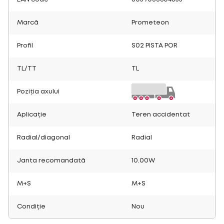
Marcă
Prometeon
Profil
S02 PISTA POR
TL/TT
TL
Poziția axului
Aplicație
Teren accidentat
Radial/diagonal
Radial
Janta recomandată
10.00W
M+S
M+S
Condiție
Nou