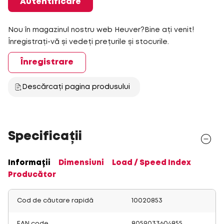
Autentificare
Nou în magazinul nostru web Heuver?Bine ați venit!
Înregistrați-vă și vedeți prețurile și stocurile.
Înregistrare
Descărcați pagina produsului
Specificații
Informații
Dimensiuni
Load / Speed Index
Producător
Cod de căutare rapidă
10020853
EAN code
8059033604855