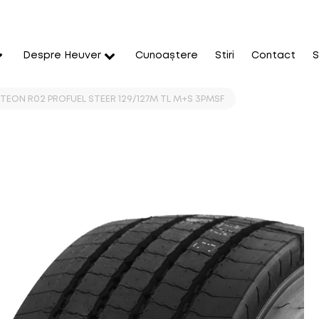
Despre Heuver
Cunoaștere
Stiri
Contact
S
ETEON R02 PROFUEL STEER 129/127M TL M+S 3PMSF