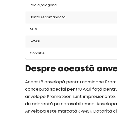
Radial/diagonal
Janta recomandată
M+S
3PMSF
Condiție
Despre această anv
Această anvelopă pentru camioane Promete
concepută special pentru Axul față pentru 
anvelope Prometeon sunt impresionante. C
de aderență pe carosabil umed. Anvelopa 
Anvelopa este marcată 3PMSF. Datorită cl