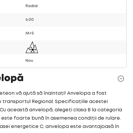
Radial
6.00
M+S
Nou
elopă
on vă ajută să înaintați! Anvelopa a fost
transportul Regional. Specificațiile acestei
u această anvelopă, alegeți clasa B la categoria
este foarte bună în asemenea condiții de rulare.
asei energetice C, anvelopa este avantajoasă în