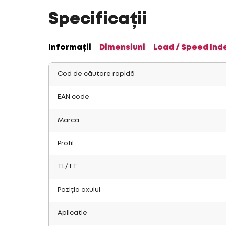
Specificații
Informații
Dimensiuni
Load / Speed Ind
Cod de căutare rapidă
EAN code
Marcă
Profil
TL/TT
Poziția axului
Aplicație