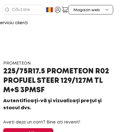
erviciu clienți
PROMETEON
225/75R17.5 PROMETEON R02
PROFUEL STEER 129/127M TL
M+S 3PMSF
Autentificați-vă și vizualizați prețul și
stocul dvs.
Aveți deja un cont? Bine ați revenit!