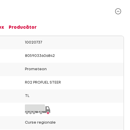
ex
Producător
10020737
8059033606842
Prometeon
R02 PROFUEL STEER
TL
Curse regionale