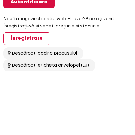
Autentificare
Nou în magazinul nostru web Heuver?Bine ați venit!
Înregistrați-vă și vedeți prețurile și stocurile.
Înregistrare
Descărcați pagina produsului
Descărcați eticheta anvelopei (EU)