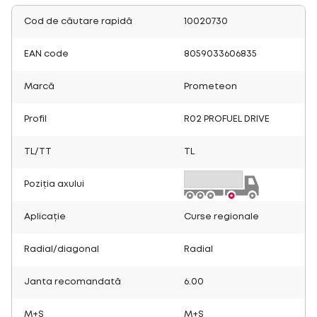
Cod de căutare rapidă
10020730
EAN code
8059033606835
Marcă
Prometeon
Profil
R02 PROFUEL DRIVE
TL/TT
TL
Poziția axului
Aplicație
Curse regionale
Radial/diagonal
Radial
Janta recomandată
6.00
M+S
M+S