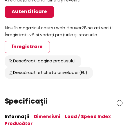
Aveți deja un cont? Bine ați revenit!
Autentificare
Nou în magazinul nostru web Heuver?Bine ați venit!
Înregistrați-vă și vedeți prețurile și stocurile.
Înregistrare
Descărcați pagina produsului
Descărcați eticheta anvelopei (EU)
Specificații
Informații
Dimensiuni
Load / Speed Index
Producător