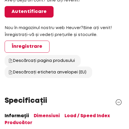
Aveți deja un cont? Bine ați revenit!
Autentificare
Nou în magazinul nostru web Heuver?Bine ați venit!
Înregistrați-vă și vedeți prețurile și stocurile.
Înregistrare
Descărcați pagina produsului
Descărcați eticheta anvelopei (EU)
Specificații
Informații
Dimensiuni
Load / Speed Index
Producător