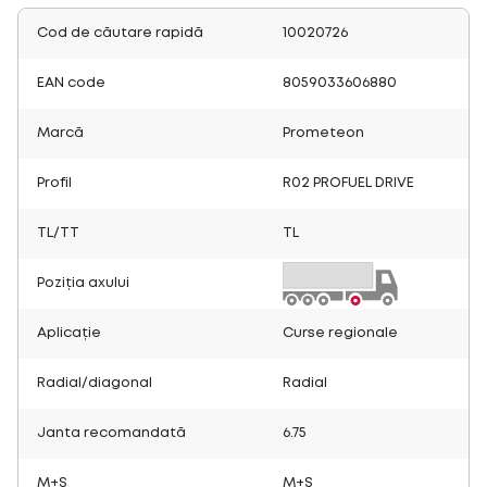
Cod de căutare rapidă
10020726
EAN code
8059033606880
Marcă
Prometeon
Profil
R02 PROFUEL DRIVE
TL/TT
TL
Poziția axului
Aplicație
Curse regionale
Radial/diagonal
Radial
Janta recomandată
6.75
M+S
M+S