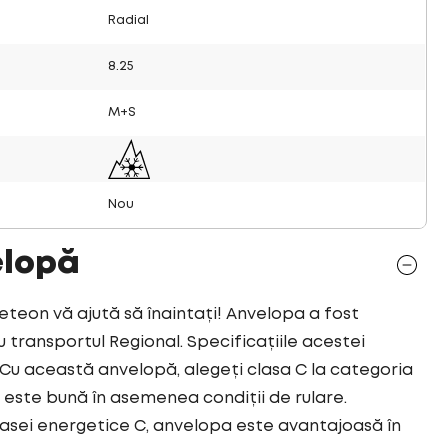
Radial
8.25
M+S
Nou
elopă
on vă ajută să înaintați! Anvelopa a fost
ransportul Regional. Specificațiile acestei
u această anvelopă, alegeți clasa C la categoria
este bună în asemenea condiții de rulare.
asei energetice C, anvelopa este avantajoasă în