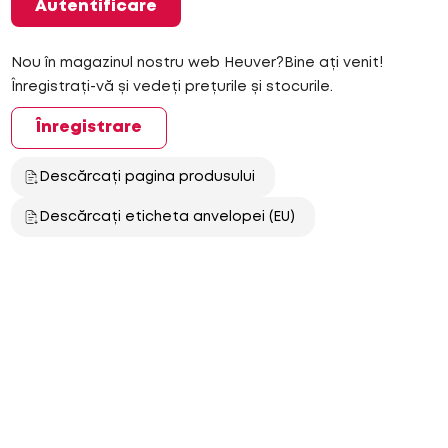
Autentificare
Nou în magazinul nostru web Heuver?Bine ați venit!
Înregistrați-vă și vedeți prețurile și stocurile.
Înregistrare
Descărcați pagina produsului
Descărcați eticheta anvelopei (EU)