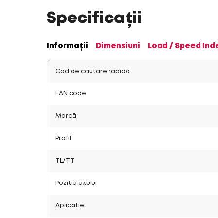
Specificații
Informații
Dimensiuni
Load / Speed Ind
Cod de căutare rapidă
EAN code
Marcă
Profil
TL/TT
Poziția axului
Aplicație