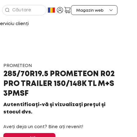
erviciu clienți
PROMETEON
285/70R19.5 PROMETEON R02
PRO TRAILER 150/148K TL M+S
3PMSF
Autentificați-vă și vizualizați prețul și
stocul dvs.
Aveți deja un cont? Bine ați revenit!