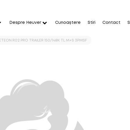
Despre Heuver
Cunoaștere
Stiri
Contact
S
ETEON R02 PRO TRAILER 150/148K TL M+S 3PMSF