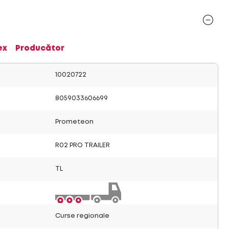
ex
Producător
10020722
8059033606699
Prometeon
R02 PRO TRAILER
TL
Curse regionale