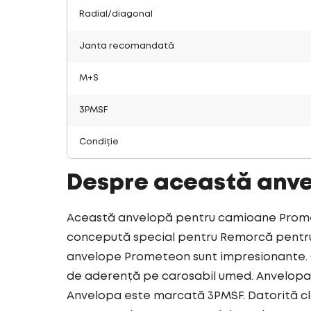
Radial/diagonal
Janta recomandată
M+S
3PMSF
Condiție
Despre această anv
Această anvelopă pentru camioane Promete
concepută special pentru Remorcă pentru t
anvelope Prometeon sunt impresionante. C
de aderență pe carosabil umed. Anvelopa 
Anvelopa este marcată 3PMSF. Datorită cl