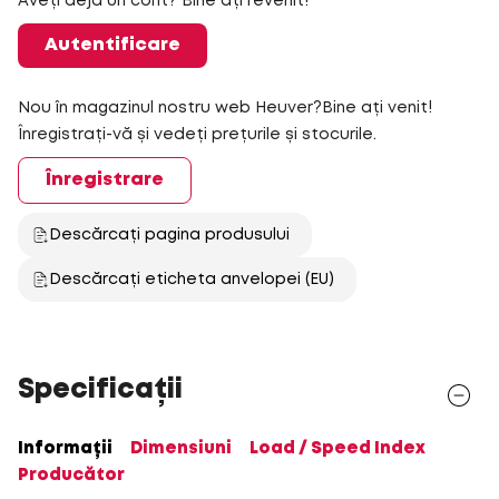
Aveți deja un cont? Bine ați revenit!
Autentificare
Nou în magazinul nostru web Heuver?Bine ați venit!
Înregistrați-vă și vedeți prețurile și stocurile.
Înregistrare
Descărcați pagina produsului
Descărcați eticheta anvelopei (EU)
Specificații
Informații
Dimensiuni
Load / Speed Index
Producător