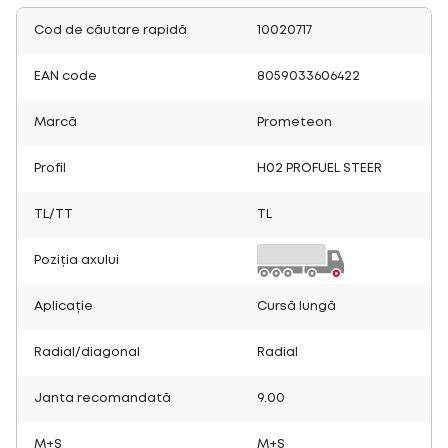
Cod de căutare rapidă
10020717
EAN code
8059033606422
Marcă
Prometeon
Profil
H02 PROFUEL STEER
TL/TT
TL
Poziția axului
Aplicație
Cursă lungă
Radial/diagonal
Radial
Janta recomandată
9.00
M+S
M+S