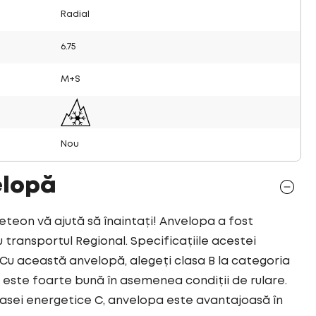
Radial
6.75
M+S
Nou
elopă
on vă ajută să înaintați! Anvelopa a fost
transportul Regional. Specificațiile acestei
u această anvelopă, alegeți clasa B la categoria
este foarte bună în asemenea condiții de rulare.
asei energetice C, anvelopa este avantajoasă în