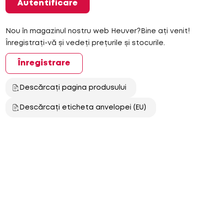
Autentificare
Nou în magazinul nostru web Heuver?Bine ați venit!
Înregistrați-vă și vedeți prețurile și stocurile.
Înregistrare
Descărcați pagina produsului
Descărcați eticheta anvelopei (EU)