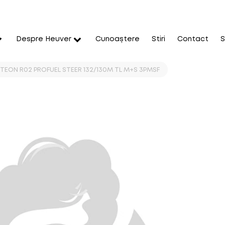
Despre Heuver
Cunoaștere
Stiri
Contact
S
ETEON R02 PROFUEL STEER 132/130M TL M+S 3PMSF