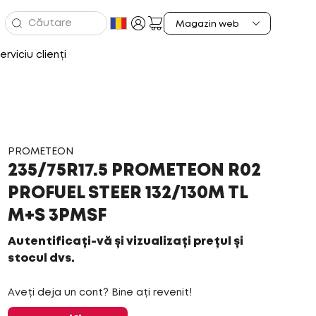
erviciu clienți
PROMETEON
235/75R17.5 PROMETEON R02
PROFUEL STEER 132/130M TL
M+S 3PMSF
Autentificați-vă și vizualizați prețul și
stocul dvs.
Aveți deja un cont? Bine ați revenit!