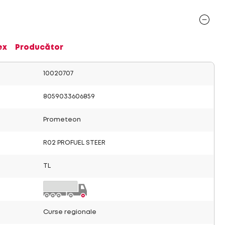
ex
Producător
10020707
8059033606859
Prometeon
R02 PROFUEL STEER
TL
Curse regionale