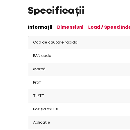
Specificații
Informații
Dimensiuni
Load / Speed Ind
Cod de căutare rapidă
EAN code
Marcă
Profil
TL/TT
Poziția axului
Aplicație