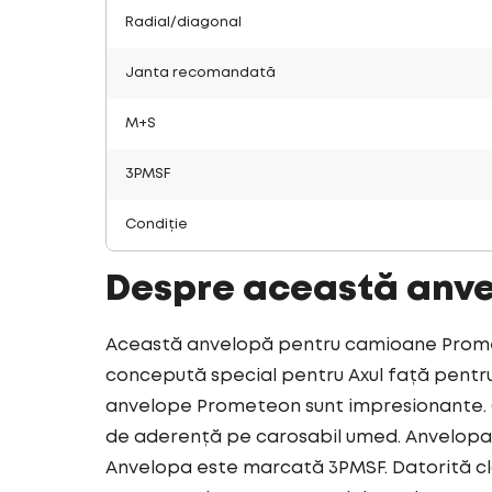
Radial/diagonal
Janta recomandată
M+S
3PMSF
Condiție
Despre această anv
Această anvelopă pentru camioane Promete
concepută special pentru Axul față pentru 
anvelope Prometeon sunt impresionante. C
de aderență pe carosabil umed. Anvelopa 
Anvelopa este marcată 3PMSF. Datorită cl