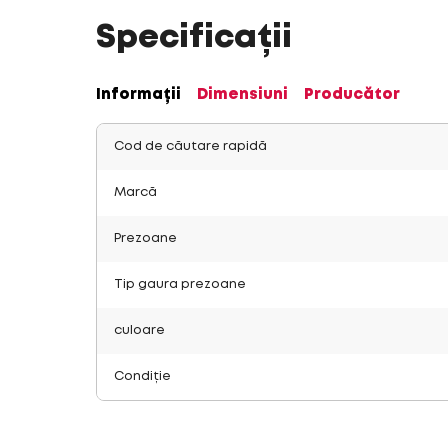
Specificații
Informații
Dimensiuni
Producător
Cod de căutare rapidă
Marcă
Prezoane
Tip gaura prezoane
culoare
Condiție