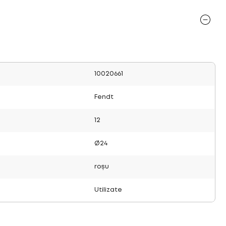
10020661
Fendt
12
Ø24
roșu
Utilizate