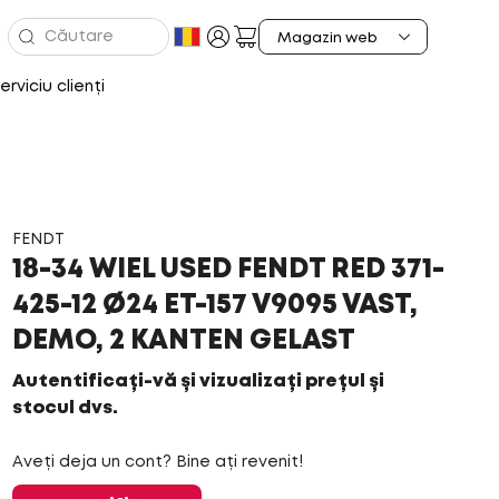
erviciu clienți
FENDT
18-34 WIEL USED FENDT RED 371-
425-12 Ø24 ET-157 V9095 VAST,
DEMO, 2 KANTEN GELAST
Autentificați-vă și vizualizați prețul și
stocul dvs.
Aveți deja un cont? Bine ați revenit!