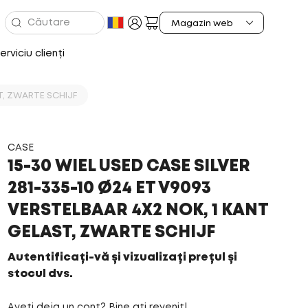
erviciu clienți
ST, ZWARTE SCHIJF
CASE
15-30 WIEL USED CASE SILVER
281-335-10 Ø24 ET V9093
VERSTELBAAR 4X2 NOK, 1 KANT
GELAST, ZWARTE SCHIJF
Autentificați-vă și vizualizați prețul și
stocul dvs.
Aveți deja un cont? Bine ați revenit!