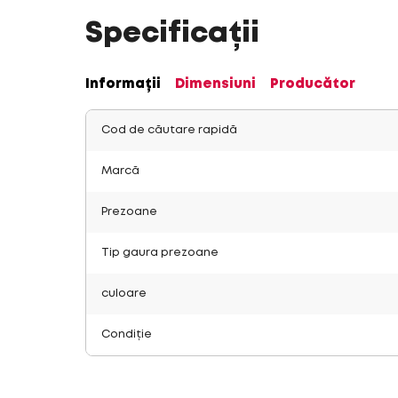
Specificații
Informații
Dimensiuni
Producător
Cod de căutare rapidă
Marcă
Prezoane
Tip gaura prezoane
culoare
Condiție