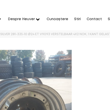
Despre Heuver
Cunoaștere
Stiri
Contact
S
 SILVER 281-335-10 Ø24 ET V9093 VERSTELBAAR 4X2 NOK, 1 KANT GELA