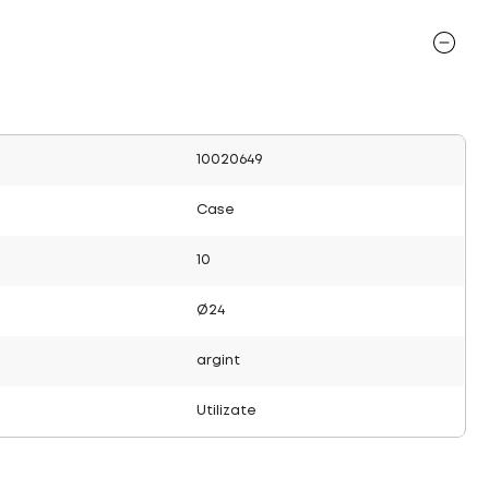
10020649
Case
10
Ø24
argint
Utilizate