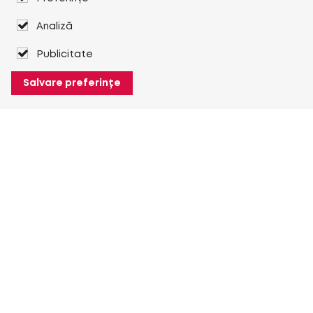
Analiză
Publicitate
Salvare preferințe
Despre Heuver
Despre Heuver
Istoric
Mai multe Despre Heuver