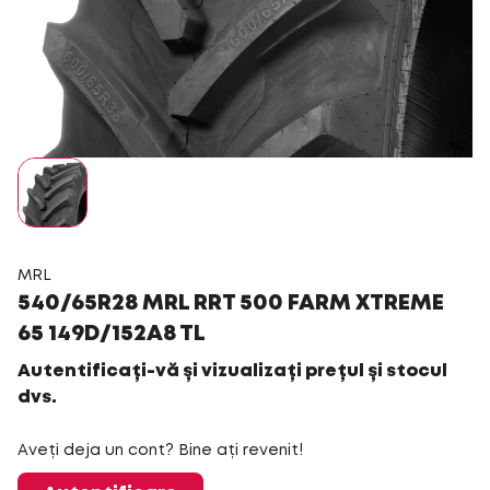
MRL
540/65R28 MRL RRT 500 FARM XTREME
65 149D/152A8 TL
Autentificați-vă și vizualizați prețul și stocul
dvs.
Aveți deja un cont? Bine ați revenit!