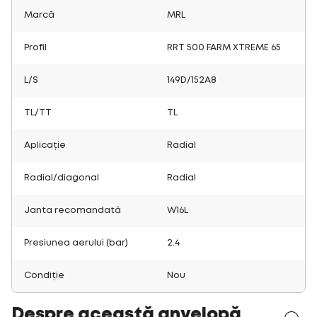
Marcă
MRL
Profil
RRT 500 FARM XTREME 65
L/S
149D/152A8
TL/TT
TL
Aplicație
Radial
Radial/diagonal
Radial
Janta recomandată
W16L
Presiunea aerului (bar)
2.4
Condiție
Nou
Despre această anvelopă