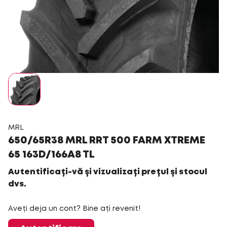
MRL
650/65R38 MRL RRT 500 FARM XTREME
65 163D/166A8 TL
Autentificați-vă și vizualizați prețul și stocul
dvs.
Aveți deja un cont? Bine ați revenit!