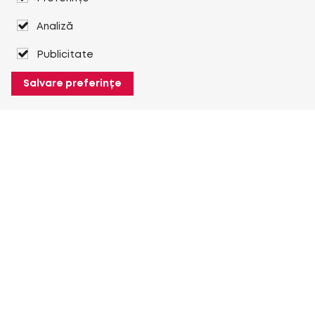
Analiză
Publicitate
Salvare preferințe
Despre Heuver
Despre Heuver
Istoric
Mai multe Despre Heuver