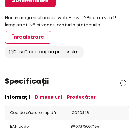
Autentificare
Nou în magazinul nostru web Heuver?Bine ați venit!
Înregistrați-vă și vedeți prețurile și stocurile.
Înregistrare
Descărcați pagina produsului
Specificații
Informații
Dimensiuni
Producător
Cod de căutare rapidă
10020568
EAN code
8907375057436