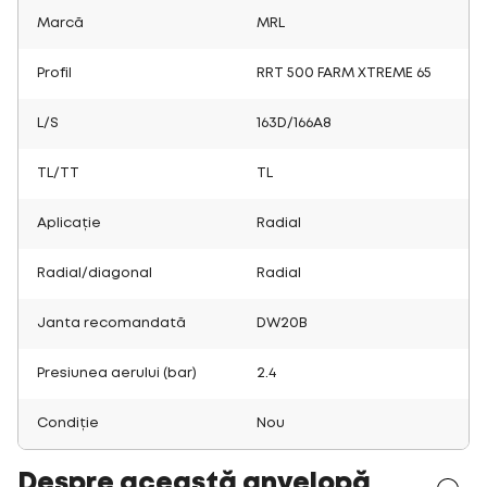
Marcă
MRL
Profil
RRT 500 FARM XTREME 65
L/S
163D/166A8
TL/TT
TL
Aplicație
Radial
Radial/diagonal
Radial
Janta recomandată
DW20B
Presiunea aerului (bar)
2.4
Condiție
Nou
Despre această anvelopă