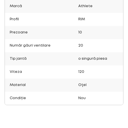
Marcă
Athlete
Profil
RIM
Prezoane
10
Număr găuri ventilare
20
Tip jantă
o singură piesa
Viteza
120
Material
Oţel
Condiție
Nou