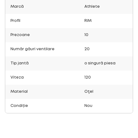
Marcă
Athlete
Profil
RIM
Prezoane
10
Număr găuri ventilare
20
Tip jantă
o singură piesa
Viteza
120
Material
Oţel
Condiție
Nou