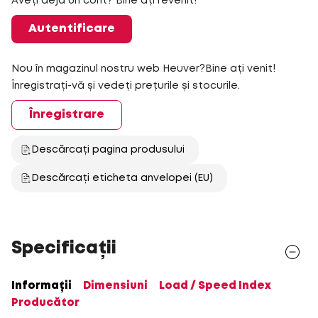
Aveți deja un cont? Bine ați revenit!
Autentificare
Nou în magazinul nostru web Heuver?Bine ați venit!
Înregistrați-vă și vedeți prețurile și stocurile.
Înregistrare
Descărcați pagina produsului
Descărcați eticheta anvelopei (EU)
Specificații
Informații
Dimensiuni
Load / Speed Index
Producător