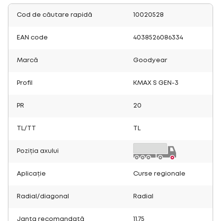
Cod de căutare rapidă
10020528
EAN code
4038526086334
Marcă
Goodyear
Profil
KMAX S GEN-3
PR
20
TL/TT
TL
Poziția axului
Aplicație
Curse regionale
Radial/diagonal
Radial
Janta recomandată
11.75