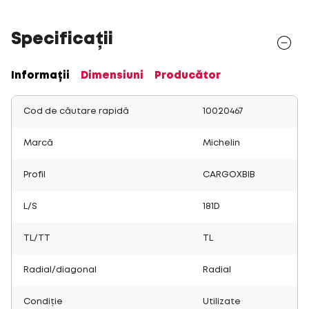
Specificații
Informații
Dimensiuni
Producător
Cod de căutare rapidă
10020467
Marcă
Michelin
Profil
CARGOXBIB
L/S
181D
TL/TT
TL
Radial/diagonal
Radial
Condiție
Utilizate